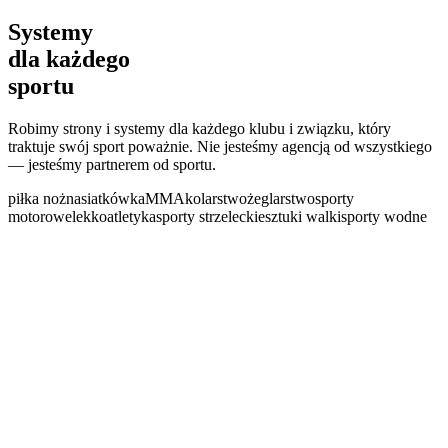
Systemy
dla każdego
sportu
Robimy strony i systemy dla każdego klubu i związku, który
traktuje swój sport poważnie. Nie jesteśmy agencją od wszystkiego
— jesteśmy partnerem od sportu.
piłka nożna
siatkówka
MMA
kolarstwo
żeglarstwo
sporty
motorowe
lekkoatletyka
sporty strzeleckie
sztuki walki
sporty wodne