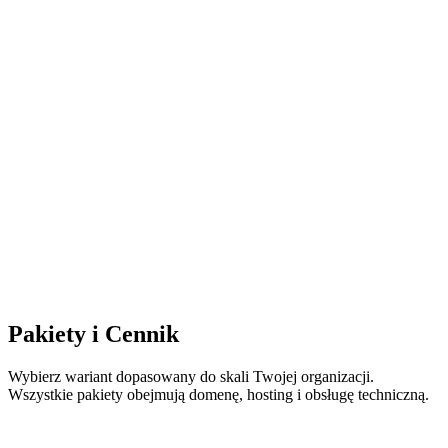
Strona produktowa
SaaS
Cennik
Strzelecki.club — strona produktowa SCM
Komercyjna strona produktowa systemu zarządzania klubem
strzeleckim (SCM) — prezentacja 16 modułów, konfigurator
cennika z konwersją walut i panel administracyjny do obsługi
zapytań i zamówień.
Zobacz realizację
Pakiety i Cennik
Wybierz wariant dopasowany do skali Twojej organizacji.
Wszystkie pakiety obejmują domenę, hosting i obsługę techniczną.